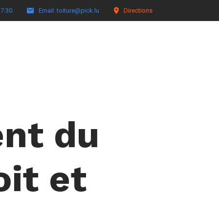
17:30
Email: toiture@pick.lu
Directions
nt du
it et