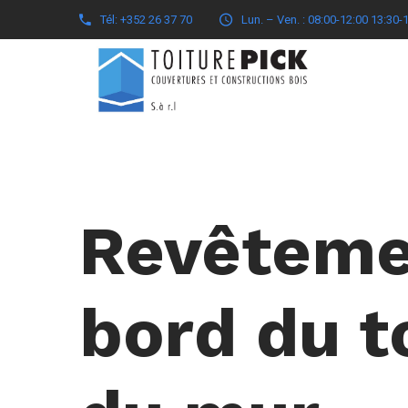
Tél: +352 26 37 70
Lun. – Ven. : 08:00-12:00 13:30-
Revêteme
bord du to