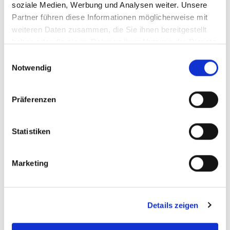
soziale Medien, Werbung und Analysen weiter. Unsere
Partner führen diese Informationen möglicherweise mit
zinc
weiteren Daten zusammen, die Sie ihnen bereitgestellt
aluminium
haben oder die sie im Rahmen Ihrer Nutzung der Dienste
ardoise
gesammelt haben.
E
Panneau Sandwich
Notwendig
i
n
bois
w
Präferenzen
i
l
Contrât d‘entretien
l
Statistiken
i
g
Marketing
u
n
g
Details zeigen
s
a
u