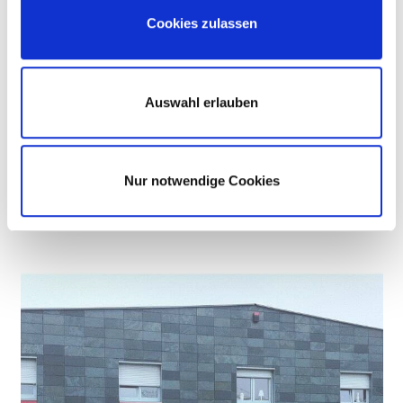
s
Cookies zulassen
w
a
h
Auswahl erlauben
l
Nur notwendige Cookies