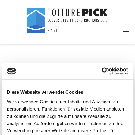
Approvisionnement
Diese Webseite verwendet Cookies
de façade
Wir verwenden Cookies, um Inhalte und Anzeigen zu
personalisieren, Funktionen für soziale Medien anbieten
Nos matériaux les plus modernes donnent toute une
zu können und die Zugriffe auf unsere Website zu
nouvelle orientation à l`architecture tout en travaillant
analysieren. Außerdem geben wir Informationen zu Ihrer
Verwendung unserer Website an unsere Partner für
exclusivement les meilleurs et les plus nobles matériaux.